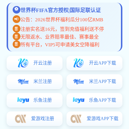
01. 初创定位
爱体育主页起源于对体育精神与数字技术的热
爱，早期平台聚焦于赛事数据与直播服务，并
率先实现多赛程同步与智能提醒功能，赢得众
多球迷的信任。
02. 服务升级