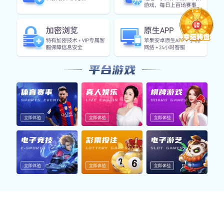
数据合规卓越平台
平台顺利通过 GDPR 与 ISO 多项认证，建立技术安全新标
准。
用户满意度大奖
首页|爱体育-爱体育(中国)一站式服务官网 用户活跃度与续