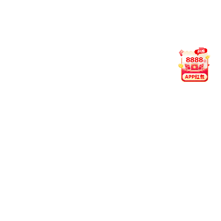
访率连续三年领先，综合评分稳定保持高位。
版本更新记录 · 按时间分组查看
每次更新内容一目了然，爱体育主页不断打磨细节，提升体
验。
2025 年
v6.3.0 · 2025年10月
推出多端数据同步，浏览记录与个性设置跨设备共享。